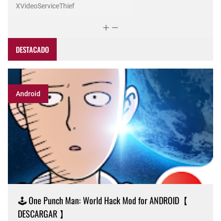
XVideoServiceThief
DESTACADO
Android
🕹️ One Punch Man: World Hack Mod for ANDROID【
DESCARGAR 】