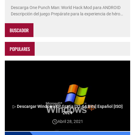
Descarga One Punch Man: World Hack Mod para ANDROID
Descripción del juego Prepárate para la experiencia de héroe
definitiva con One Punch Man: World . Con la autorización
oficial del Comité de Producción de la serie de televisión One
BUSCADOR
Punch Man, este juego RPG de acción multiplataforma de n…
POPULARES
▷ Descargar Windows XP Gratis [32-64 Bits] Español [ISO]
2024
Abril 28, 2021