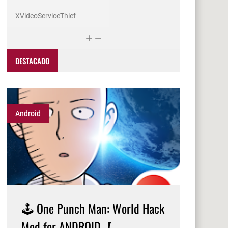
XVideoServiceThief
DESTACADO
Android
🕹️ One Punch Man: World Hack
Mod for ANDROID【