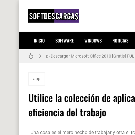
INICIO
SOFTWARE
WINDOWS
NOTICIAS
▷ Descargar Windows XP Gratis [32-64 Bits] Es
▷ Descargar Microsoft Office 2010 [Gratis] FUL
app
Utilice la colección de apli
eficiencia del trabajo
Una cosa es el mero hecho de trabajar y otra el 