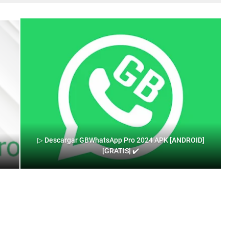
▷ Descargar GBWhatsApp Pro 2024 APK [ANDROID]
[GRATIS] ✔️