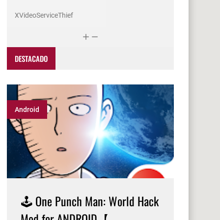
XVideoServiceThief
DESTACADO
Android
🕹️ One Punch Man: World Hack
Mod for ANDROID【