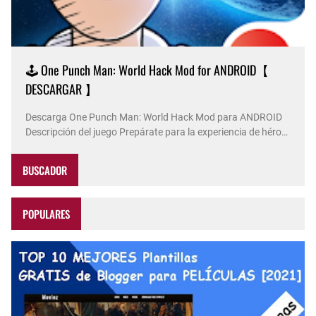
🕹️ One Punch Man: World Hack Mod for ANDROID【
DESCARGAR 】
Descarga One Punch Man: World Hack Mod para ANDROID
Descripción del juego Prepárate para la experiencia de héroe
definitiva con One Punch Man: World . Con la autorización
oficial del Comité de Producción de la serie de televisión One
BUSCADOR
Punch Man, este juego RPG de acción multiplataforma de n…
POPULARES