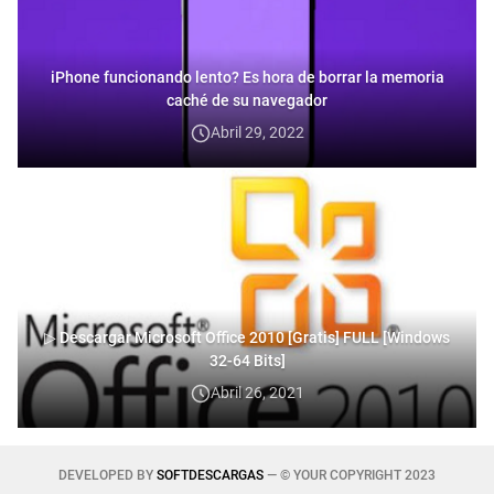
iPhone funcionando lento? Es hora de borrar la memoria
caché de su navegador
Abril 29, 2022
▷ Descargar Microsoft Office 2010 [Gratis] FULL [Windows
32-64 Bits]
Abril 26, 2021
DEVELOPED BY
SOFTDESCARGAS
— © YOUR COPYRIGHT 2023